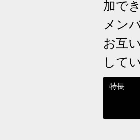
加で
メン
お互
して
特長